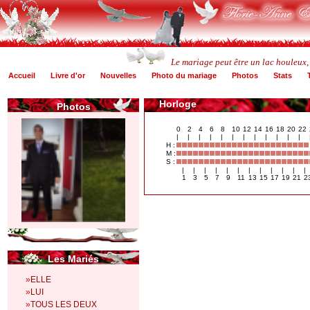
Le mariage peut être un lac houleux,
Accueil
Livre d'or
Nouvelles
Photo du mariage
Photos
Stats
Horloge
Photos
0
2
4
6
8
10
12
14
16
18
20
22
|
|
|
|
|
|
|
|
|
|
|
|
H :
M :
S :
|
|
|
|
|
|
|
|
|
|
|
|
1
3
5
7
9
11
13
15
17
19
21
2
Les Mariés
»
ELLE
»
LUI
»
TOUS LES DEUX