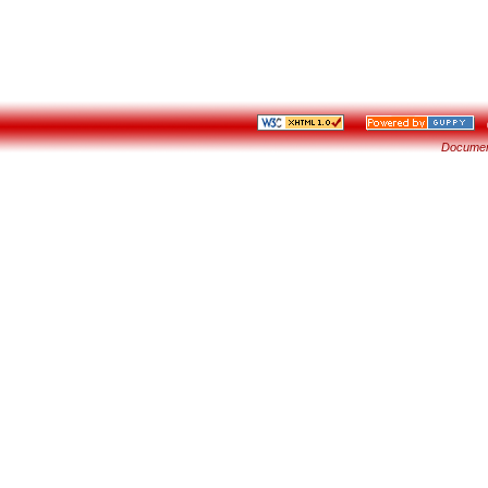
©
Documen