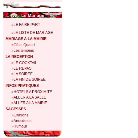
Le Mariage
»
LE FAIRE PART
»
LA LISTE DE MARIAGE
MARIAGE A LA MAIRIE
»
Où et Quand
»
Les témoins
LA RECEPTION
»
LE COCKTAIL
»
LE REPAS
»
LA SOIREE
»
LA FIN DE SOIREE
INFOS PRATIQUES
»
HOTELS A PROXIMITE
»
ALLER A LA SALLE
»
ALLER A LA MAIRIE
SAGESSES
»
Citations
»
Anecdotes
»
Humour