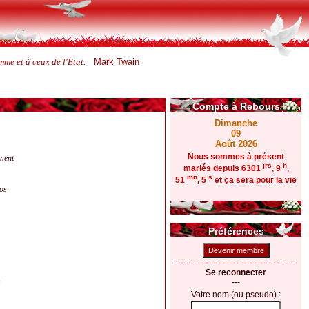
Mark Twain
me et à ceux de l'Etat.
Compte à Rebours
Dimanche
09
Août 2026
Nous sommes à présent
iment
jrs
h
mariés depuis 6301
, 9
,
mn
s
51
, 5
et ça sera pour la vie
ros
Préférences
Devenir membre
Se reconnecter
s
---
Votre nom (ou pseudo) :