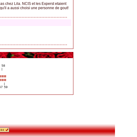
as chez Lila. NCIS et les Experst etaient
qu'il a aussi choisi une personne de gout!
6
58
|
|
57
59