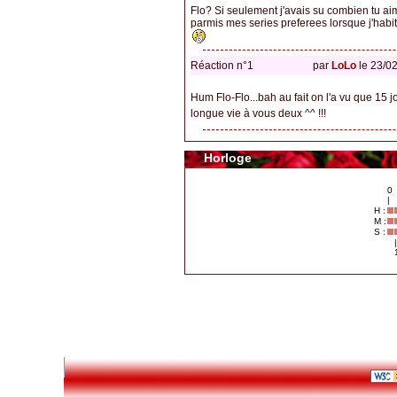
Flo? Si seulement j'avais su combien tu aim
parmis mes series preferees lorsque j'habi
Réaction n°1
par
LoLo
le 23/0
Hum Flo-Flo...bah au fait on l'a vu que 15 jo
longue vie à vous deux ^^ !!!
Horloge
0
|
H :
M :
S :
|