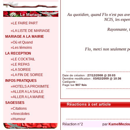
Le Mariage
Au quotidien, quand Flo n'est pas avec 
NCIS, les expert
»
LE FAIRE PART
Rayonnante, t
»
LA LISTE DE MARIAGE
MARIAGE A LA MAIRIE
»
Où et Quand
»
Les témoins
Flo, merci non seulement po
LA RECEPTION
»
LE COCKTAIL
»
LE REPAS
»
LA SOIREE
»
LA FIN DE SOIREE
Date de création :
27/12/2008 @ 20:03
Dernière modification :
03/02/2009 @ 10:36
INFOS PRATIQUES
Catégorie :
Page lue
907 fois
»
HOTELS A PROXIMITE
»
ALLER A LA SALLE
»
ALLER A LA MAIRIE
SAGESSES
Réactions à cet article
»
Citations
»
Anecdotes
»
Humour
Réaction n°2
par
KamelMezio