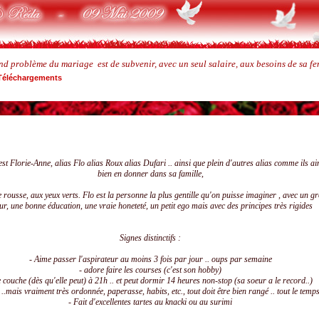
and problème du mariage est de subvenir, avec un seul salaire, aux besoins de sa fem
Téléchargements
c'est Florie-Anne, alias Flo alias Roux alias Dufari .. ainsi que plein d'autres alias comme ils a
bien en donner dans sa famille,
rousse, aux yeux verts. Flo est la personne la plus gentille qu'on puisse imaginer , avec un g
ur, une bonne éducation, une vraie honeteté, un petit ego mais avec des principes très rigides
Signes distinctifs :
- Aime passer l'aspirateur au moins 3 fois par jour .. oups par semaine
- adore faire les courses (c'est son hobby)
e couche (dès qu'elle peut) à 21h .. et peut dormir 14 heures non-stop (sa soeur a le record..)
s ..mais vraiment très ordonnée, paperasse, habits, etc., tout doit être bien rangé .. tout le temp
- Fait d'excellentes tartes au knacki ou au surimi