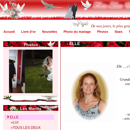
De nos jours, le plus gr
Accueil
Livre d'or
Nouvelles
Photo du mariage
Photos
Stats
-
ELLE
Photos
Elle ..., 
Grande 
coe
Les Mariés
- s
ELLE
- trè
»
LUI
»
TOUS LES DEUX