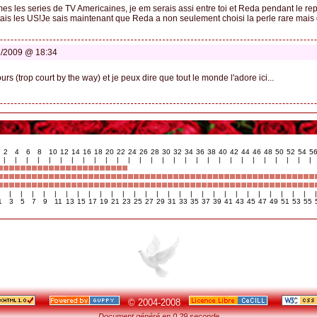
es les series de TV Americaines, je em serais assi entre toi et Reda pendant le rep
tais les US!Je sais maintenant que Reda a non seulement choisi la perle rare mais 
2/2009 @ 18:34
urs (trop court by the way) et je peux dire que tout le monde l'adore ici...
2
4
6
8
10
12
14
16
18
20
22
24
26
28
30
32
34
36
38
40
42
44
46
48
50
52
54
5
|
|
|
|
|
|
|
|
|
|
|
|
|
|
|
|
|
|
|
|
|
|
|
|
|
|
|
|
|
|
|
|
|
|
|
|
|
|
|
|
|
|
|
|
|
|
|
|
|
|
|
|
|
|
|
|
1
3
5
7
9
11
13
15
17
19
21
23
25
27
29
31
33
35
37
39
41
43
45
47
49
51
53
55
© 2004-2008
Document généré en 0.29 seconde